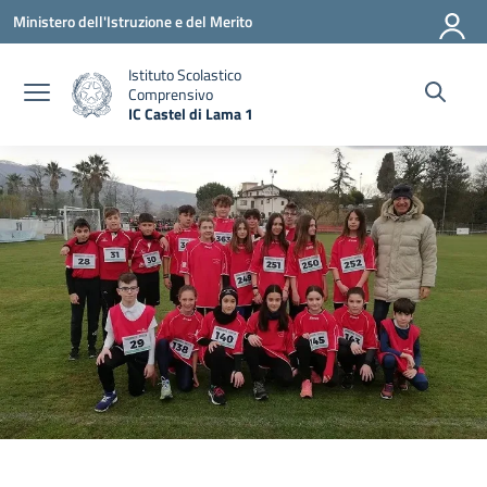
Vai ai contenuti
Vai al menu di navigazione
Vai al footer
Ministero dell'Istruzione e del Merito
Istituto Scolastico
Comprensivo
IC Castel di Lama 1
— Visita la pagina iniziale della scuola