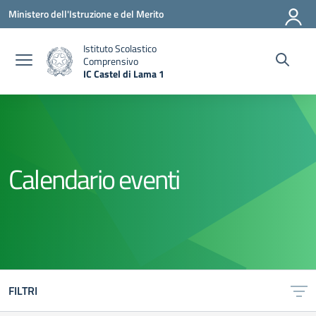
Vai ai contenuti
Vai al menu di navigazione
Vai al footer
Ministero dell'Istruzione e del Merito
Istituto Scolastico
Comprensivo
IC Castel di Lama 1
— Visita la pagina iniziale della scuola
Calendario eventi
FILTRI