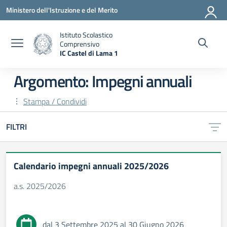
Vai ai contenuti
Vai al menu di navigazione
Vai al footer
Ministero dell'Istruzione e del Merito
Istituto Scolastico
Comprensivo
IC Castel di Lama 1
— Visita la pagina iniziale della scuola
Argomento: Impegni annuali
Stampa / Condividi
FILTRI
Calendario impegni annuali 2025/2026
a.s. 2025/2026
dal 3 Settembre 2025 al 30 Giugno 2026