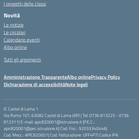
I progetti delle classi
Novità
Le notizie
Le circolari
Calendario eventi
Albo online
Tutti gli argomenti
Amministrazione Trasparente
Albo online
Privacy Policy
Dichiarazione di accessibilità
Note legali
IC Castel di Lama 1
Via Roma 107, 63082 Castel di Lama (AP) | Tel: 0736 813225 - 0736
812311| E-mail: apic820001@istruzione.it |P.E.C.:
apic820001@pec.istruzione.it| Cod. Fisc.: 92033340446|
Cod. Mecc.: APIC820001| Cod. Fatturazione: UFF4P7| Codice IPA: