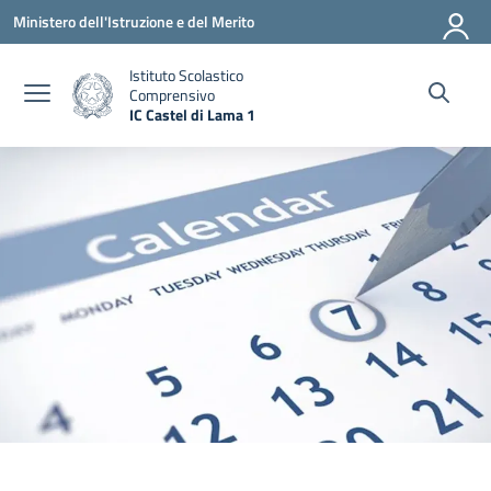
Vai ai contenuti
Vai al menu di navigazione
Vai al footer
Ministero dell'Istruzione e del Merito
Istituto Scolastico
Comprensivo
IC Castel di Lama 1
— Visita la pagina iniziale della scuola