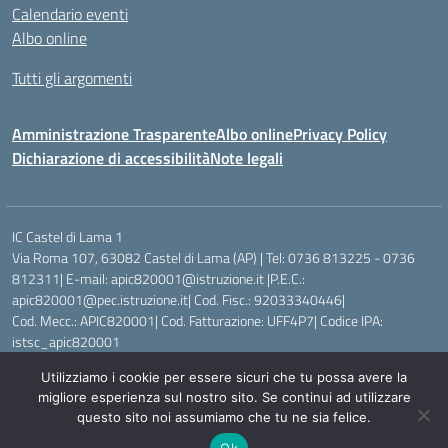
Calendario eventi
Albo online
Tutti gli argomenti
Amministrazione Trasparente
Albo online
Privacy Policy
Dichiarazione di accessibilità
Note legali
IC Castel di Lama 1
Via Roma 107, 63082 Castel di Lama (AP) | Tel: 0736 813225 - 0736
812311| E-mail: apic820001@istruzione.it |P.E.C.:
apic820001@pec.istruzione.it| Cod. Fisc.: 92033340446|
Cod. Mecc.: APIC820001| Cod. Fatturazione: UFF4P7| Codice IPA:
istsc_apic820001
Utilizziamo i cookie per essere sicuri che tu possa avere la
Idea e progetto di Designers Italia
migliore esperienza sul nostro sito. Se continui ad utilizzare
questo sito noi assumiamo che tu ne sia felice.
Ok