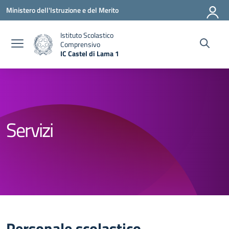
Vai ai contenuti
Vai al menu di navigazione
Vai al footer
Ministero dell'Istruzione e del Merito
Istituto Scolastico
Comprensivo
IC Castel di Lama 1
— Visita la pagina iniziale della scuola
Servizi
Personale scolastico