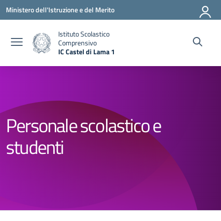
Vai ai contenuti
Vai al menu di navigazione
Vai al footer
Ministero dell'Istruzione e del Merito
Istituto Scolastico
Comprensivo
IC Castel di Lama 1
— Visita la pagina iniziale della scuola
Personale scolastico e
studenti