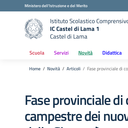
Vai ai contenuti
Vai al menu di navigazione
Vai al footer
Ministero dell'Istruzione e del Merito
Istituto Scolastico Comprensiv
IC Castel di Lama 1
Castel di Lama
 della scuola
— Visita la pagina iniziale del
Scuola
Servizi
Novità
Didattica
Home
Novità
Articoli
Fase provinciale di c
Fase provinciale di
campestre dei nuov