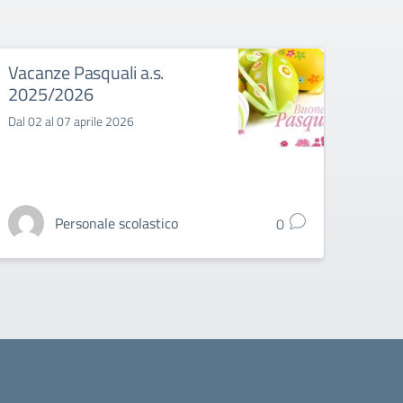
Vacanze Pasquali a.s.
Fase
2025/2026
dell
Dal 02 al 07 aprile 2026
Gli alu
Mattei
assolu
Personale scolastico
0