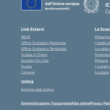
IC
Ca
— 
Link Esterni
La Scuo
MIUR
Presenta
Ufficio Scolastico Regionale
I luoghi d
Ufficio Scolastico Territoriale
Le carte 
Scuola in Chiaro
Organizz
Iscrizioni On Line
Persone
Invalsi
I numeri 
Comune
La storia
Utilità
Archivio web storico
Amministrazione Trasparente
Albo online
Privacy Poli