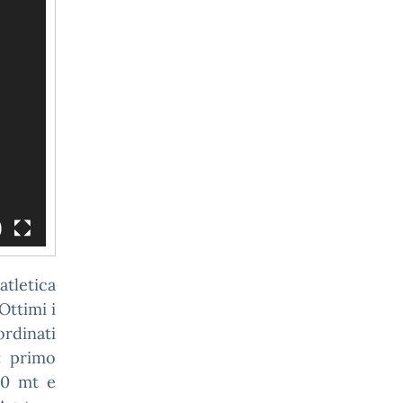
atletica
Ottimi i
ordinati
: primo
00 mt e