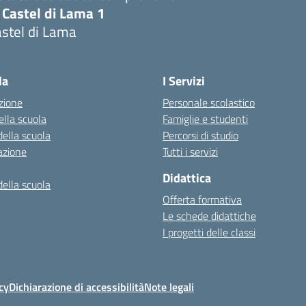
 Castel di Lama 1
stel di Lama
Visita la pagina iniziale della scuola
la
I Servizi
zione
Personale scolastico
ella scuola
Famiglie e studenti
della scuola
Percorsi di studio
azione
Tutti i servizi
Didattica
della scuola
Offerta formativa
Le schede didattiche
I progetti delle classi
cy
Dichiarazione di accessibilità
Note legali