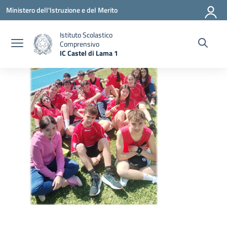
Vai ai contenuti
Vai al menu di navigazione
Vai al footer
Ministero dell'Istruzione e del Merito
Istituto Scolastico
Comprensivo
IC Castel di Lama 1
— Visita la pagina iniziale della scuola