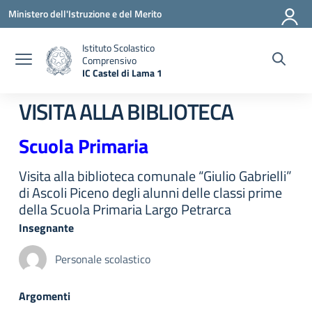
Vai ai contenuti
Vai al menu di navigazione
Vai al footer
Ministero dell'Istruzione e del Merito
Istituto Scolastico
Comprensivo
IC Castel di Lama 1
— Visita la pagina iniziale della scuola
VISITA ALLA BIBLIOTECA
Scuola Primaria
Visita alla biblioteca comunale “Giulio Gabrielli”
di Ascoli Piceno degli alunni delle classi prime
della Scuola Primaria Largo Petrarca
Insegnante
Personale scolastico
Argomenti