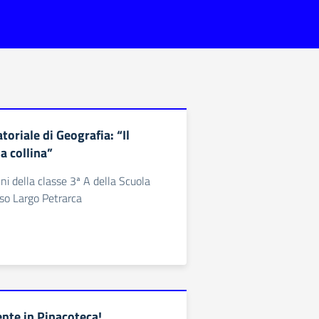
toriale di Geografia: “Il
a collina”
ni della classe 3ª A della Scuola
sso Largo Petrarca
te in Pinacoteca!