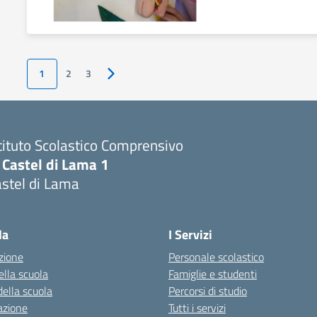
1
2
3
Pagina successiva
tituto Scolastico Comprensivo
 Castel di Lama 1
stel di Lama
Visita la pagina iniziale della scuola
la
I Servizi
zione
Personale scolastico
ella scuola
Famiglie e studenti
della scuola
Percorsi di studio
azione
Tutti i servizi