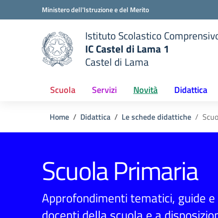
Vai ai contenuti
Vai al menu di navigazione
Vai al footer
Ministero dell'Istruzione e del Merito
Istituto Scolastico Comprensiv
IC Castel di Lama 1
Castel di Lama
 della scuola
— Visita la pagina iniziale del
Scuola
Servizi
Novità
Didattica
Home
Didattica
Le schede didattiche
Scuo
Scuola Primaria
Approfondimenti tematici, guide e e
docenti della scuola e a disposizion