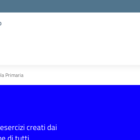
o
la scuola
la Primaria
sercizi creati dai
e di tutti.