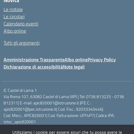
Novità
Le notizie
Le circolari
Calendario eventi
Albo online
Tutti gli argomenti
Amministrazione Trasparente
Albo online
Privacy Policy
Dichiarazione di accessibilità
Note legali
IC Castel di Lama 1
Via Roma 107, 63082 Castel di Lama (AP) | Tel: 0736 813225 - 0736
812311| E-mail: apic820001@istruzione.it |P.E.C.:
apic820001@pec.istruzione.it| Cod. Fisc.: 92033340446|
Cod. Mecc.: APIC820001| Cod. Fatturazione: UFF4P7| Codice IPA:
istsc_apic820001
Utilizziamo i cookie per essere sicuri che tu possa avere la