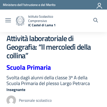
Vai ai contenuti
Vai al menu di navigazione
Vai al footer
Ministero dell'Istruzione e del Merito
Istituto Scolastico
Comprensivo
IC Castel di Lama 1
— Visita la pagina iniziale della scuola
Attività laboratoriale di
Geografia: “Il mercoledì della
collina”
Scuola Primaria
Svolta dagli alunni della classe 3ª A della
Scuola Primaria del plesso Largo Petrarca
Insegnante
Personale scolastico