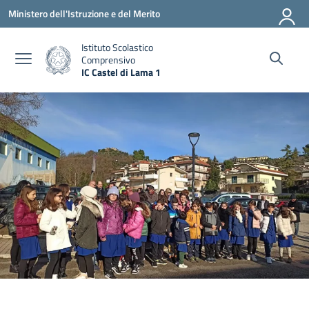
Vai ai contenuti
Vai al menu di navigazione
Vai al footer
Ministero dell'Istruzione e del Merito
Istituto Scolastico
Comprensivo
IC Castel di Lama 1
— Visita la pagina iniziale della scuola