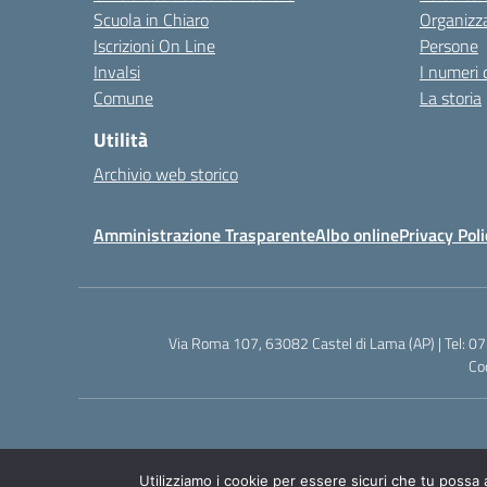
Scuola in Chiaro
Organizz
Iscrizioni On Line
Persone
Invalsi
I numeri 
Comune
La storia
Utilità
Archivio web storico
Amministrazione Trasparente
Albo online
Privacy Poli
Via Roma 107, 63082 Castel di Lama (AP) | Tel: 0
Co
Utilizziamo i cookie per essere sicuri che tu possa 