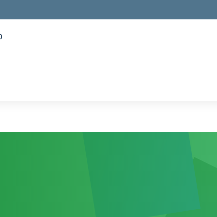
o
la scuola