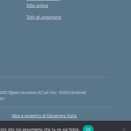
Albo online
Tutti gli argomenti
20001@pec.istruzione.it| Cod. Fisc.: 92033340446|
001
Idea e progetto di Designers Italia
esto sito noi assumiamo che tu ne sia felice.
Ok