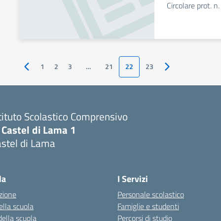
Circolare prot. 
1
2
3
…
21
22
23
Pagina precedente
Pagina successiva
tituto Scolastico Comprensivo
 Castel di Lama 1
stel di Lama
Visita la pagina iniziale della scuola
la
I Servizi
zione
Personale scolastico
ella scuola
Famiglie e studenti
della scuola
Percorsi di studio