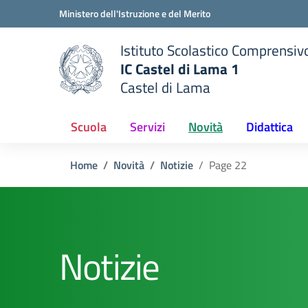
Vai ai contenuti
Vai al menu di navigazione
Vai al footer
Ministero dell'Istruzione e del Merito
Istituto Scolastico Comprensiv
IC Castel di Lama 1
Castel di Lama
 della scuola
— Visita la pagina iniziale del
Scuola
Servizi
Novità
Didattica
Home
Novità
Notizie
Page 22
Notizie