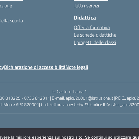
azione
Tutti i servizi
Didattica
della scuola
Offerta formativa
Le schede didattiche
I progetti delle classi
cy
Dichiarazione di accessibilità
Note legali
IC Castel di Lama 1
736 813225 - 0736 812311| E-mail: apic820001@istruzione.it |P.E.C.: apic8
d. Mecc.: APIC820001| Cod. Fatturazione: UFF4P7| Codice IPA: istsc_apic820
avere la migliore esperienza sul nostro sito. Se continui ad utilizzare qu