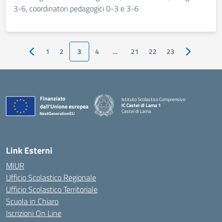
3-6, coordinatori pedagogici 0-3 e 3-6
1
2
3
4
…
21
22
23
Pagina precedente
Pagina succ
Istituto Scolastico Comprensivo
IC Castel di Lama 1
Castel di Lama
— Visita la pagina iniziale della scuola
Link Esterni
MIUR
Ufficio Scolastico Regionale
Ufficio Scolastico Territoriale
Scuola in Chiaro
Iscrizioni On Line