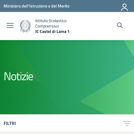
Vai ai contenuti
Vai al menu di navigazione
Vai al footer
Ministero dell'Istruzione e del Merito
Istituto Scolastico
Comprensivo
IC Castel di Lama 1
— Visita la pagina iniziale della scuola
Notizie
FILTRI