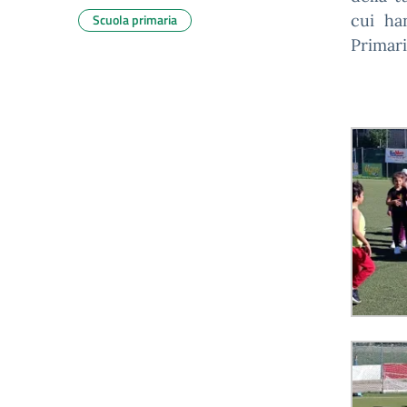
Scuola primaria
cui ha
Primari