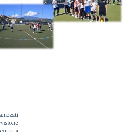
anizzati
rvisione
cutti, a