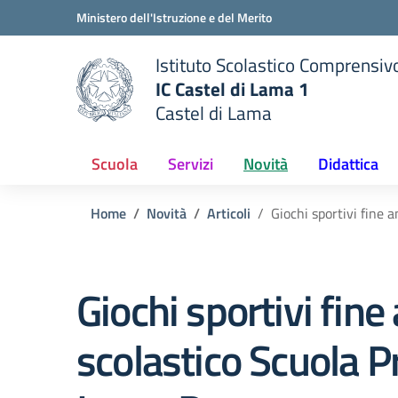
Vai ai contenuti
Vai al menu di navigazione
Vai al footer
Ministero dell'Istruzione e del Merito
Istituto Scolastico Comprensiv
IC Castel di Lama 1
Castel di Lama
 della scuola
— Visita la pagina iniziale del
Scuola
Servizi
Novità
Didattica
Home
Novità
Articoli
Giochi sportivi fine 
Giochi sportivi fine
scolastico Scuola P