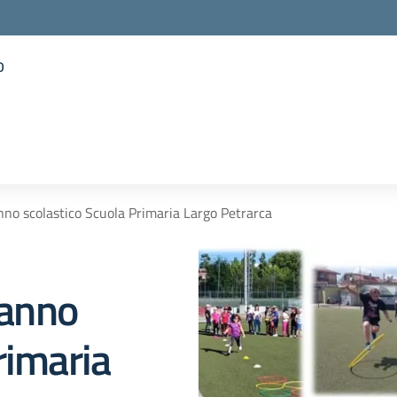
o
la scuola
anno scolastico Scuola Primaria Largo Petrarca
 anno
rimaria