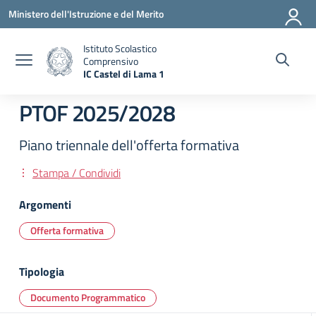
Vai ai contenuti
Vai al menu di navigazione
Vai al footer
Ministero dell'Istruzione e del Merito
Istituto Scolastico
Comprensivo
IC Castel di Lama 1
— Visita la pagina iniziale della scuola
PTOF 2025/2028
Piano triennale dell'offerta formativa
Stampa / Condividi
Argomenti
Offerta formativa
Tipologia
Documento Programmatico