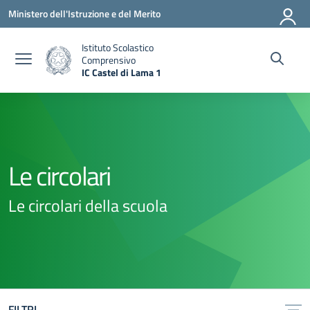
Vai ai contenuti
Vai al menu di navigazione
Vai al footer
Ministero dell'Istruzione e del Merito
Istituto Scolastico
Comprensivo
IC Castel di Lama 1
— Visita la pagina iniziale della scuola
Le circolari
Le circolari della scuola
FILTRI