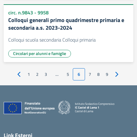
circ. n.9843 - 9958
Colloqui generali primo quadrimestre primaria e
secondaria a.s. 2023-2024
Colloqui scuola secondaria Colloqui primaria
Circolari per alunni e famiglie
1
2
3
…
5
6
7
8
9
Pagina precedente
Pagina suc
Istituto Scolastico Comprensivo
IC Castel di Lama 1
Castel di Lama
— Visita la pagina iniziale della scuola
Link Esterni