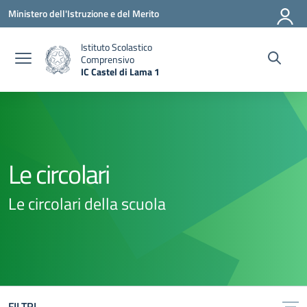
Vai ai contenuti
Vai al menu di navigazione
Vai al footer
Ministero dell'Istruzione e del Merito
Istituto Scolastico
Comprensivo
IC Castel di Lama 1
— Visita la pagina iniziale della scuola
Le circolari
Le circolari della scuola
FILTRI