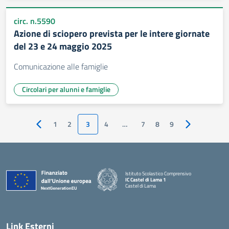
circ. n.5590
Azione di sciopero prevista per le intere giornate
del 23 e 24 maggio 2025
Comunicazione alle famiglie
Circolari per alunni e famiglie
1
2
3
4
…
7
8
9
Pagina precedente
Pagina succe
Istituto Scolastico Comprensivo
IC Castel di Lama 1
Castel di Lama
— Visita la pagina iniziale della scuola
Link Esterni