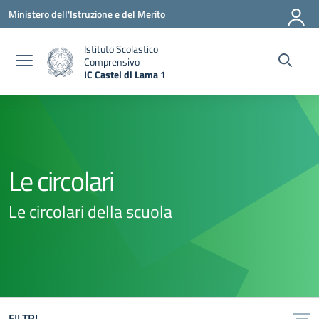
Vai ai contenuti
Vai al menu di navigazione
Vai al footer
Ministero dell'Istruzione e del Merito
Istituto Scolastico
Comprensivo
IC Castel di Lama 1
— Visita la pagina iniziale della scuola
Le circolari
Le circolari della scuola
FILTRI