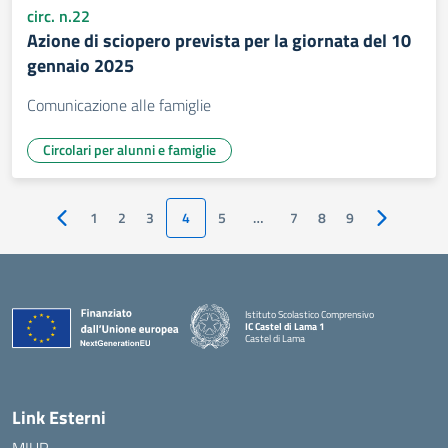
circ. n.22
Azione di sciopero prevista per la giornata del 10
gennaio 2025
Comunicazione alle famiglie
Circolari per alunni e famiglie
1
2
3
4
5
…
7
8
9
Pagina precedente
Pagina suc
Istituto Scolastico Comprensivo
IC Castel di Lama 1
Castel di Lama
— Visita la pagina iniziale della scuola
Link Esterni