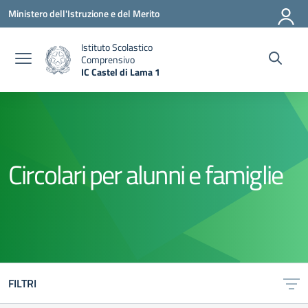
Vai ai contenuti
Vai al menu di navigazione
Vai al footer
Ministero dell'Istruzione e del Merito
Istituto Scolastico
Comprensivo
IC Castel di Lama 1
— Visita la pagina iniziale della scuola
Circolari per alunni e famiglie
FILTRI