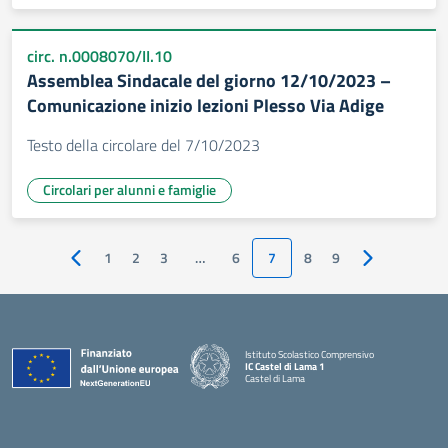
circ. n.0008070/II.10
Assemblea Sindacale del giorno 12/10/2023 –
Comunicazione inizio lezioni Plesso Via Adige
Testo della circolare del 7/10/2023
Circolari per alunni e famiglie
1
2
3
…
6
7
8
9
Pagina precedente
Pagina succe
Istituto Scolastico Comprensivo
IC Castel di Lama 1
Castel di Lama
— Visita la pagina iniziale della scuola