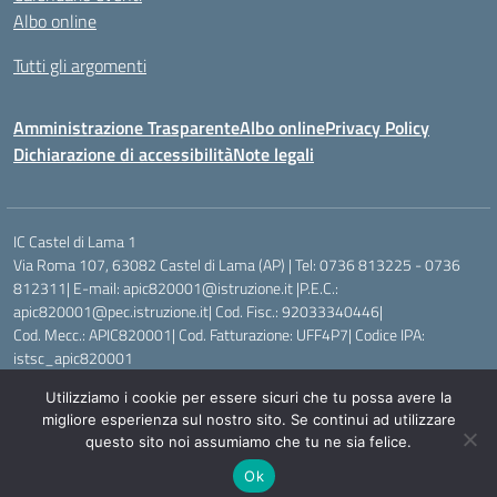
Albo online
Tutti gli argomenti
Amministrazione Trasparente
Albo online
Privacy Policy
Dichiarazione di accessibilità
Note legali
IC Castel di Lama 1
Via Roma 107, 63082 Castel di Lama (AP) | Tel: 0736 813225 - 0736
812311| E-mail: apic820001@istruzione.it |P.E.C.:
apic820001@pec.istruzione.it| Cod. Fisc.: 92033340446|
Cod. Mecc.: APIC820001| Cod. Fatturazione: UFF4P7| Codice IPA:
istsc_apic820001
Utilizziamo i cookie per essere sicuri che tu possa avere la
Idea e progetto di Designers Italia
migliore esperienza sul nostro sito. Se continui ad utilizzare
questo sito noi assumiamo che tu ne sia felice.
Ok