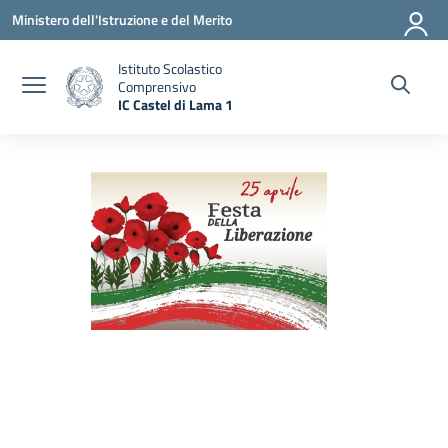
Vai ai contenuti
Vai al menu di navigazione
Vai al footer
Ministero dell'Istruzione e del Merito
Istituto Scolastico
Comprensivo
IC Castel di Lama 1
— Visita la pagina iniziale della scuola