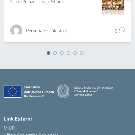
Scuola Primaria Largo Petrarca
Personale scolastico
0
Istituto Scolastico Comprensivo
IC Castel di Lama 1
Castel di Lama
— Visita la pagina iniziale della scuola
Link Esterni
MIUR