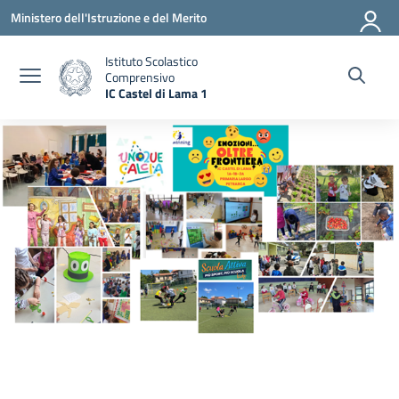
Vai ai contenuti
Vai al menu di navigazione
Vai al footer
Ministero dell'Istruzione e del Merito
Istituto Scolastico
Comprensivo
IC Castel di Lama 1
— Visita la pagina iniziale della scuola