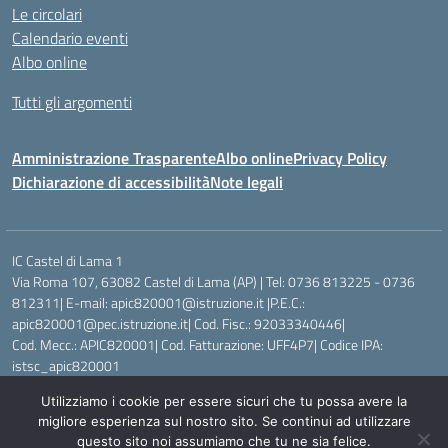
Le circolari
Calendario eventi
Albo online
Tutti gli argomenti
Amministrazione Trasparente
Albo online
Privacy Policy
Dichiarazione di accessibilità
Note legali
IC Castel di Lama 1
Via Roma 107, 63082 Castel di Lama (AP) | Tel: 0736 813225 - 0736
812311| E-mail: apic820001@istruzione.it |P.E.C.:
apic820001@pec.istruzione.it| Cod. Fisc.: 92033340446|
Cod. Mecc.: APIC820001| Cod. Fatturazione: UFF4P7| Codice IPA:
istsc_apic820001
Utilizziamo i cookie per essere sicuri che tu possa avere la
Idea e progetto di Designers Italia
migliore esperienza sul nostro sito. Se continui ad utilizzare
questo sito noi assumiamo che tu ne sia felice.