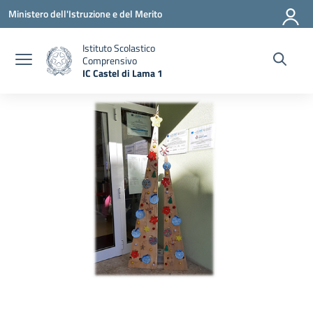
Vai ai contenuti
Vai al menu di navigazione
Vai al footer
Ministero dell'Istruzione e del Merito
Istituto Scolastico
Comprensivo
IC Castel di Lama 1
— Visita la pagina iniziale della scuola