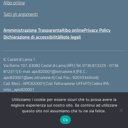
Albo online
Tutti gli argomenti
Amministrazione Trasparente
Albo online
Privacy Policy
Dichiarazione di accessibilità
Note legali
IC Castel di Lama 1
Via Roma 107, 63082 Castel di Lama (AP) | Tel: 0736 813225 - 0736
812311| E-mail: apic820001@istruzione.it |P.E.C.:
apic820001@pec.istruzione.it| Cod. Fisc.: 92033340446|
Cod. Mecc.: APIC820001| Cod. Fatturazione: UFF4P7| Codice IPA:
istsc_apic820001
Utilizziamo i cookie per essere sicuri che tu possa avere la
Idea e progetto di Designers Italia
migliore esperienza sul nostro sito. Se continui ad utilizzare
questo sito noi assumiamo che tu ne sia felice.
Ok