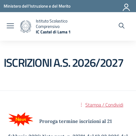
Vai ai contenuti
Vai al menu di navigazione
Vai al footer
Ministero dell'Istruzione e del Merito
Istituto Scolastico
Comprensivo
IC Castel di Lama 1
— Visita la pagina iniziale della scuola
ISCRIZIONI A.S. 2026/2027
Stampa / Condividi
Proroga termine iscrizioni
al 21