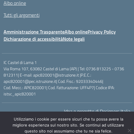
Albo online
Tutti gli argomenti
Amministrazione Trasparente
Albo online
Privacy Policy
Dichiarazione di accessibilità
Note legali
IC Castel di Lama 1
Via Roma 107, 63082 Castel di Lama (AP) | Tel: 0736 813225 - 0736
812311| E-mail: apic820001@istruzione.it |P.E.C.:
apic820001@pec.istruzione.it| Cod. Fisc.: 92033340446|
Cod. Mecc.: APIC820001| Cod. Fatturazione: UFF4P7| Codice IPA:
istsc_apic820001
Idea e progetto di Designers Italia
Utilizziamo i cookie per essere sicuri che tu possa avere la
migliore esperienza sul nostro sito. Se continui ad utilizzare
questo sito noi assumiamo che tu ne sia felice.