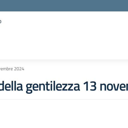
o
la scuola
ovembre 2024
della gentilezza 13 no