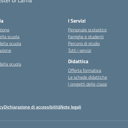
Visita la pagina iniziale della scuola
la
I Servizi
zione
Personale scolastico
ella scuola
Famiglie e studenti
della scuola
Percorsi di studio
azione
Tutti i servizi
Didattica
della scuola
Offerta formativa
Le schede didattiche
I progetti delle classi
cy
Dichiarazione di accessibilità
Note legali