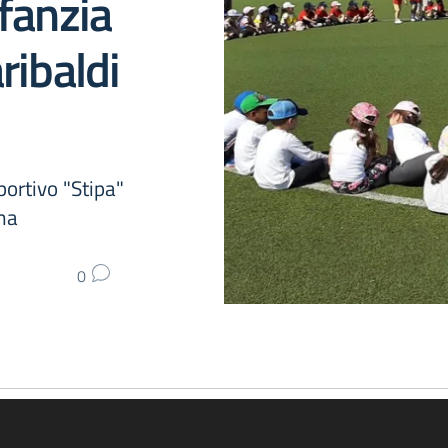
nfanzia
ribaldi
ortivo "Stipa"
ama
0