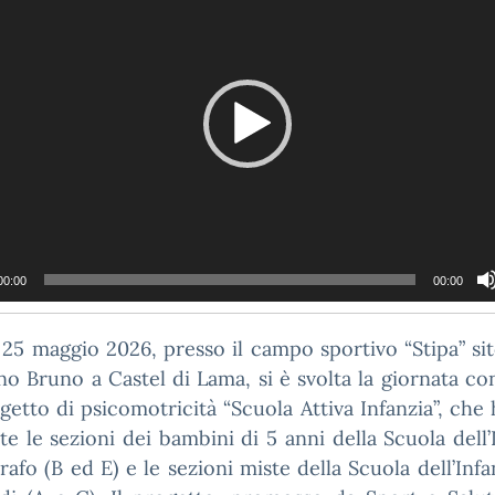
00:00
00:00
25 maggio 2026, presso il campo sportivo “Stipa” sit
o Bruno a Castel di Lama, si è svolta la giornata co
getto di psicomotricità “Scuola Attiva Infanzia”, che 
te le sezioni dei bambini di 5 anni della Scuola dell’
rafo (B ed E) e le sezioni miste della Scuola dell’Infa