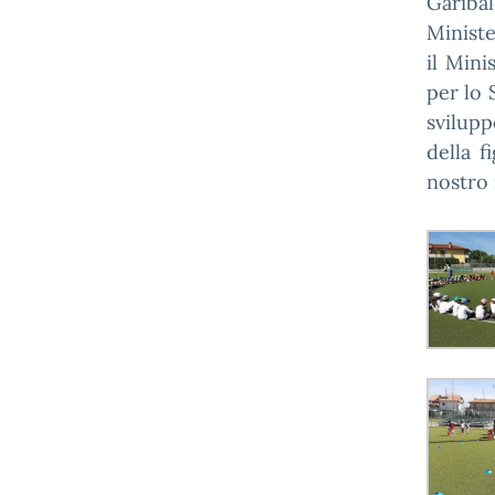
Gariba
Ministe
il Mini
per lo 
svilup
della f
nostro 