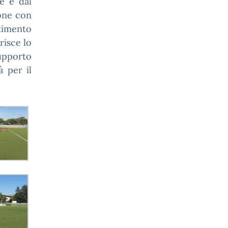
e e dal
ione con
rtimento
risce lo
upporto
à per il