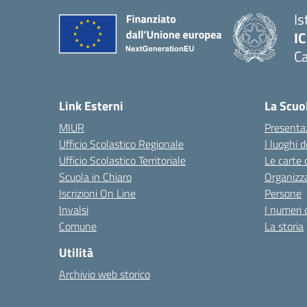
Is
IC
Ca
— 
Link Esterni
La Scuo
MIUR
Presenta
Ufficio Scolastico Regionale
I luoghi d
Ufficio Scolastico Territoriale
Le carte 
Scuola in Chiaro
Organizz
Iscrizioni On Line
Persone
Invalsi
I numeri 
Comune
La storia
Utilità
Archivio web storico