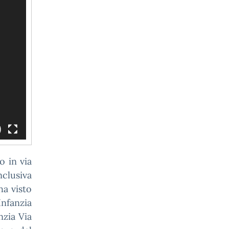
o in via
nclusiva
ha visto
Infanzia
nzia Via