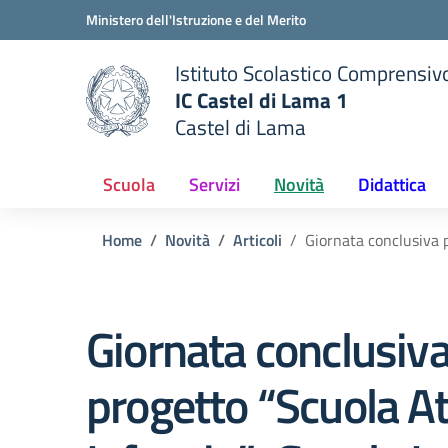
Vai ai contenuti
Vai al menu di navigazione
Vai al footer
Ministero dell'Istruzione e del Merito
Istituto Scolastico Comprensiv
IC Castel di Lama 1
Castel di Lama
 della scuola
— Visita la pagina iniziale del
Scuola
Servizi
Novità
Didattica
Home
Novità
Articoli
Giornata conclusiva p
Giornata conclusiv
progetto “Scuola At