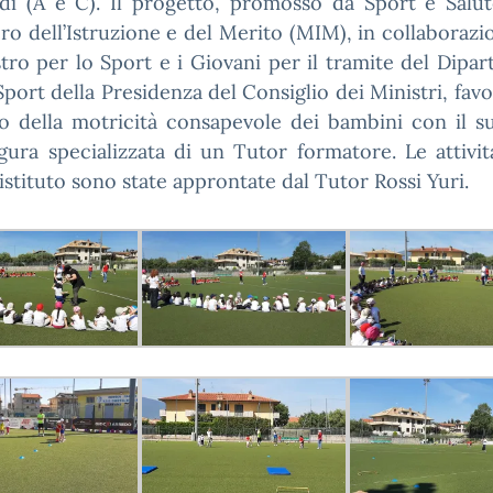
ldi (A e C). Il progetto, promosso da Sport e Salut
ro dell’Istruzione e del Merito (MIM), in collaboraz
stro per lo Sport e i Giovani per il tramite del Dipa
Sport della Presidenza del Consiglio dei Ministri, favo
po della motricità consapevole dei bambini con il s
igura specializzata di un Tutor formatore. Le attivit
istituto sono state approntate dal Tutor Rossi Yuri.