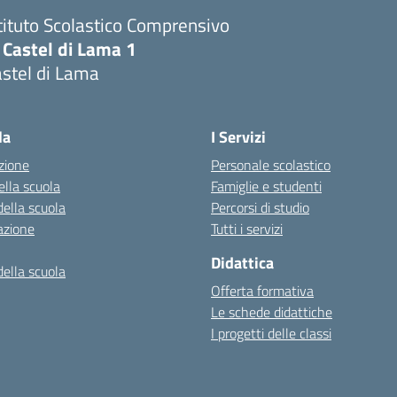
tituto Scolastico Comprensivo
 Castel di Lama 1
stel di Lama
Visita la pagina iniziale della scuola
la
I Servizi
zione
Personale scolastico
ella scuola
Famiglie e studenti
della scuola
Percorsi di studio
azione
Tutti i servizi
Didattica
della scuola
Offerta formativa
Le schede didattiche
I progetti delle classi