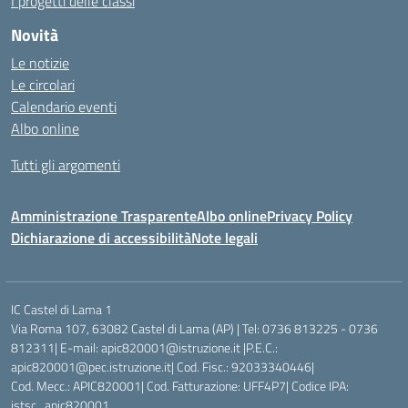
I progetti delle classi
Novità
Le notizie
Le circolari
Calendario eventi
Albo online
Tutti gli argomenti
Amministrazione Trasparente
Albo online
Privacy Policy
Dichiarazione di accessibilità
Note legali
IC Castel di Lama 1
Via Roma 107, 63082 Castel di Lama (AP) | Tel: 0736 813225 - 0736
812311| E-mail: apic820001@istruzione.it |P.E.C.:
apic820001@pec.istruzione.it| Cod. Fisc.: 92033340446|
Cod. Mecc.: APIC820001| Cod. Fatturazione: UFF4P7| Codice IPA:
istsc_apic820001