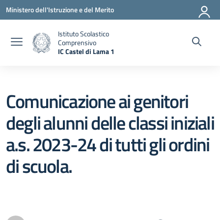
Vai ai contenuti
Vai al menu di navigazione
Vai al footer
Ministero dell'Istruzione e del Merito
Istituto Scolastico
Comprensivo
IC Castel di Lama 1
— Visita la pagina iniziale della scuola
Comunicazione ai genitori
degli alunni delle classi iniziali
a.s. 2023-24 di tutti gli ordini
di scuola.