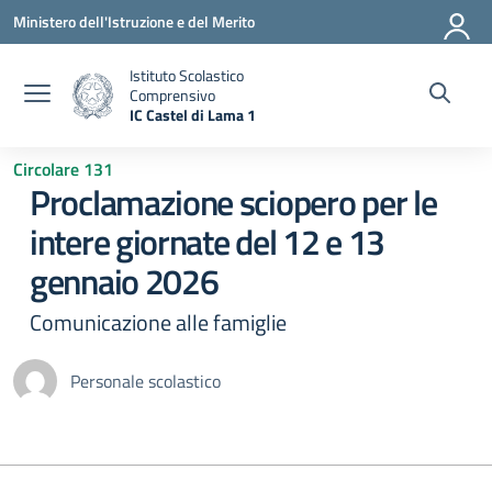
Vai ai contenuti
Vai al menu di navigazione
Vai al footer
Ministero dell'Istruzione e del Merito
Istituto Scolastico
Comprensivo
IC Castel di Lama 1
— Visita la pagina iniziale della scuola
Circolare 131
Proclamazione sciopero per le
intere giornate del 12 e 13
gennaio 2026
Comunicazione alle famiglie
Personale scolastico