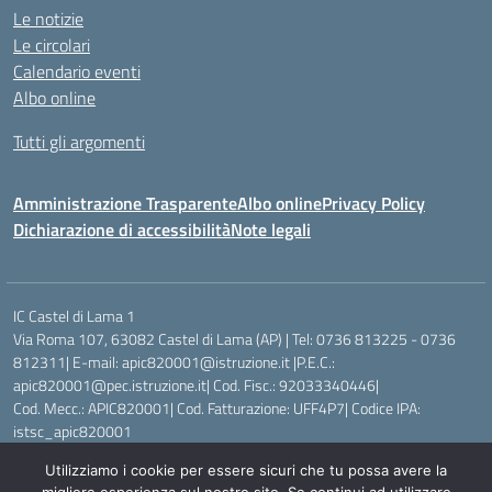
Le notizie
Le circolari
Calendario eventi
Albo online
Tutti gli argomenti
Amministrazione Trasparente
Albo online
Privacy Policy
Dichiarazione di accessibilità
Note legali
IC Castel di Lama 1
Via Roma 107, 63082 Castel di Lama (AP) | Tel: 0736 813225 - 0736
812311| E-mail: apic820001@istruzione.it |P.E.C.:
apic820001@pec.istruzione.it| Cod. Fisc.: 92033340446|
Cod. Mecc.: APIC820001| Cod. Fatturazione: UFF4P7| Codice IPA:
istsc_apic820001
Utilizziamo i cookie per essere sicuri che tu possa avere la