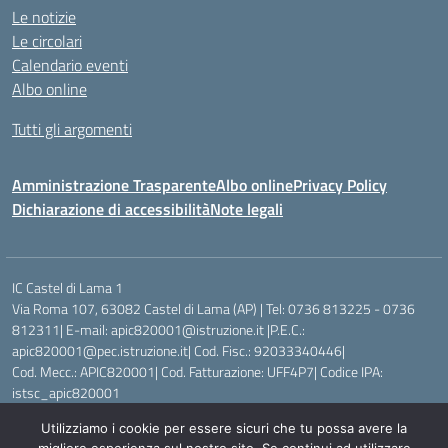
Le notizie
Le circolari
Calendario eventi
Albo online
Tutti gli argomenti
Amministrazione Trasparente
Albo online
Privacy Policy
Dichiarazione di accessibilità
Note legali
IC Castel di Lama 1
Via Roma 107, 63082 Castel di Lama (AP) | Tel: 0736 813225 - 0736
812311| E-mail: apic820001@istruzione.it |P.E.C.:
apic820001@pec.istruzione.it| Cod. Fisc.: 92033340446|
Cod. Mecc.: APIC820001| Cod. Fatturazione: UFF4P7| Codice IPA:
istsc_apic820001
Utilizziamo i cookie per essere sicuri che tu possa avere la