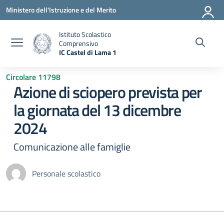
Vai ai contenuti
Vai al menu di navigazione
Vai al footer
Ministero dell'Istruzione e del Merito
Istituto Scolastico
Comprensivo
IC Castel di Lama 1
— Visita la pagina iniziale della scuola
Circolare 11798
Azione di sciopero prevista per
la giornata del 13 dicembre
2024
Comunicazione alle famiglie
Personale scolastico