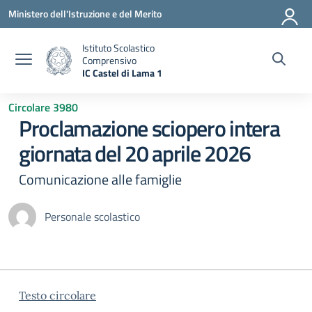
Vai ai contenuti
Vai al menu di navigazione
Vai al footer
Ministero dell'Istruzione e del Merito
Istituto Scolastico
Comprensivo
IC Castel di Lama 1
— Visita la pagina iniziale della scuola
Circolare 3980
Proclamazione sciopero intera
giornata del 20 aprile 2026
Comunicazione alle famiglie
Personale scolastico
Testo circolare