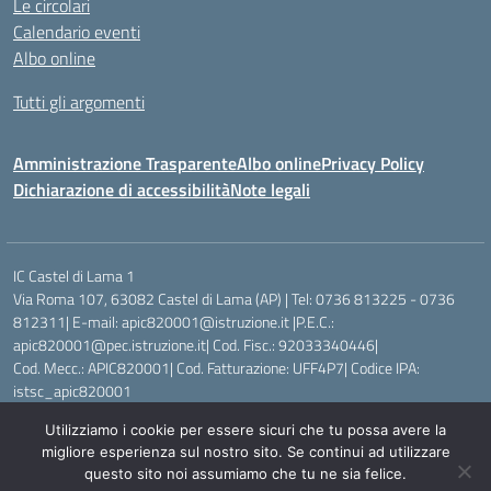
Le circolari
Calendario eventi
Albo online
Tutti gli argomenti
Amministrazione Trasparente
Albo online
Privacy Policy
Dichiarazione di accessibilità
Note legali
IC Castel di Lama 1
Via Roma 107, 63082 Castel di Lama (AP) | Tel: 0736 813225 - 0736
812311| E-mail: apic820001@istruzione.it |P.E.C.:
apic820001@pec.istruzione.it| Cod. Fisc.: 92033340446|
Cod. Mecc.: APIC820001| Cod. Fatturazione: UFF4P7| Codice IPA:
istsc_apic820001
Utilizziamo i cookie per essere sicuri che tu possa avere la
Idea e progetto di Designers Italia
migliore esperienza sul nostro sito. Se continui ad utilizzare
questo sito noi assumiamo che tu ne sia felice.