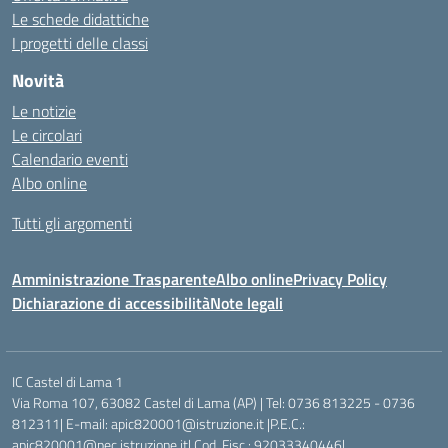
Le schede didattiche
I progetti delle classi
Novità
Le notizie
Le circolari
Calendario eventi
Albo online
Tutti gli argomenti
Amministrazione Trasparente
Albo online
Privacy Policy
Dichiarazione di accessibilità
Note legali
IC Castel di Lama 1
Via Roma 107, 63082 Castel di Lama (AP) | Tel: 0736 813225 - 0736
812311| E-mail: apic820001@istruzione.it |P.E.C.:
apic820001@pec.istruzione.it| Cod. Fisc.: 92033340446|