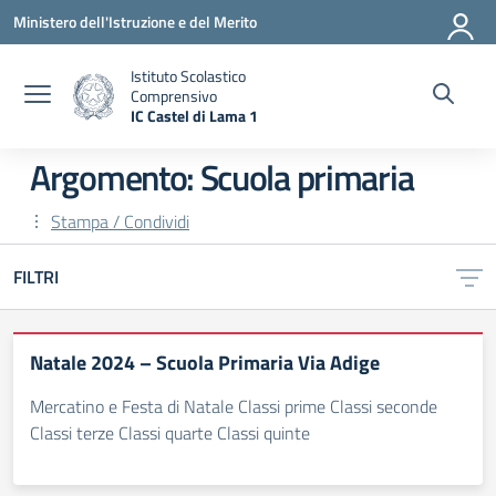
Vai ai contenuti
Vai al menu di navigazione
Vai al footer
Ministero dell'Istruzione e del Merito
Istituto Scolastico
Comprensivo
IC Castel di Lama 1
— Visita la pagina iniziale della scuola
Argomento: Scuola primaria
Stampa / Condividi
FILTRI
Natale 2024 – Scuola Primaria Via Adige
Mercatino e Festa di Natale Classi prime Classi seconde
Classi terze Classi quarte Classi quinte