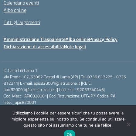
Calendario eventi
Albo online
Tutti gli argomenti
Amministrazione Trasparente
Albo online
Privacy Policy
Dichiarazione di accessibilità
Note legali
IC Castel di Lama 1
Via Roma 107, 63082 Castel di Lama (AP) | Tel: 0736 813225 - 0736
812311| E-mail: apic820001@istruzione.it |P.E.C.:
apic820001@pec.istruzione.it| Cod. Fisc.: 92033340446|
Cod. Mecc.: APIC820001| Cod. Fatturazione: UFF4P7| Codice IPA:
istsc_apic820001
Utilizziamo i cookie per essere sicuri che tu possa avere la
Idea e progetto di Designers Italia
migliore esperienza sul nostro sito. Se continui ad utilizzare
questo sito noi assumiamo che tu ne sia felice.
Ok