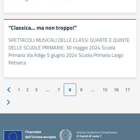
“Classica… ma non troppo!”
SPETTACOLI MUSICALI DELLE CLASSI QUARTE E QUINTE
DELLE SCUOLE PRIMARIE: 30 maggio 2024 Scuola
Primaria Via Adige 5 giugno 2024 Scuola Primaria Largo
Petrarca
1
2
3
…
7
8
9
…
15
16
17
Pagina precedente
Pagina successiva
Istituto Scolastico Comprensivo
IC Castel di Lama 1
Castel di Lama