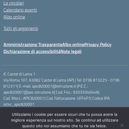
Le circolari
Calendario eventi
Albo online
Tutti gli argomenti
Amministrazione Trasparente
Albo online
Privacy Policy
Dichiarazione di accessibilità
Note legali
IC Castel di Lama 1
Via Roma 107, 63082 Castel di Lama (AP) | Tel: 0736 813225 - 0736
812311| E-mail: apic820001@istruzione.it |P.E.C.:
apic820001@pec.istruzione.it| Cod. Fisc.: 92033340446|
Cod. Mecc.: APIC820001| Cod. Fatturazione: UFF4P7| Codice IPA:
istsc_apic820001
Utilizziamo i cookie per essere sicuri che tu possa avere la
Idea e progetto di Designers Italia
migliore esperienza sul nostro sito. Se continui ad utilizzare
questo sito noi assumiamo che tu ne sia felice.