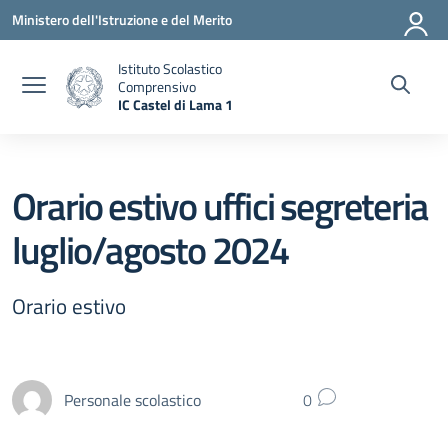
Vai ai contenuti
Vai al menu di navigazione
Vai al footer
Ministero dell'Istruzione e del Merito
Istituto Scolastico
Comprensivo
IC Castel di Lama 1
— Visita la pagina iniziale della scuola
Orario estivo uffici segreteria
luglio/agosto 2024
Orario estivo
Personale scolastico
0